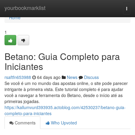
Home
yourbookmarklist
Togg
navi
Home
1
Betano: Guia Completo para
Iniciantes
rsaftfn653988
64 days ago
News
Discuss
Se você é um no mundo das apostas online, o site pode parecer
intrigante à primeira vista. Este tutorial completo é para ajudar
você a navegar a ferramenta do Betano, desde o início até as
primeiras jogadas.
https://kallumvurd393935.actoblog.com/42530237/betano-guia-
completo-para-iniciantes
Comments
Who Upvoted