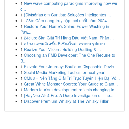
1
New wave computing paradigms improving how we
c...
1
{Divisórias em Curitiba: Soluções Inteligentes ...
1
123b: Cẩm nang truy cập mới nhất năm 2024
1
Restore Your Home's Shine: Power Washing in
Paw...
1
24club: Sàn Giải Trí Hàng Đầu Việt Nam, Phân ...
1
สร้าง แอพพลิเคชั่น ที่เชียงใหม่: ครบจบ รูปแบบ
1
Realize Your Vision : Building Drafting & ...
1
Choosing an FMB Developer: The One Require to
B...
1
Elevate Your Journey: Boutique Disposable Devic...
1
Social Media Marketing Tactics for next year
1
CM88 – Nền Tảng Giải Trí Trực Tuyến Hiện Đại Vớ...
1
Great White Monster Spores: Your Guide to Giant...
1
Modern tourism development reflects changing to...
1
{RayNeo Air 4 Pro: A Deep Investigation of The...
1
Discover Premium Whisky at The Whisky Pillar