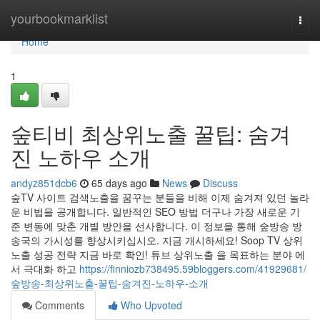
Home
yourbookmarklist
Togg
navi
Home
1
숲티비 최상위노출 꿀팁: 숨겨
진 노하우 소개
andyz851dcb6
65 days ago
News
Discuss
숲TV 사이트 검색노출을 꿈꾸는 분들을 비해 이제 숨겨져 있던 놀라
운 비법을 공개합니다. 일반적인 SEO 방법 더구나 가장 새로운 기
준 변동에 맞춘 개별 방안을 선사합니다. 이 정보을 통해 숲방송 방
송국의 가시성를 향상시키십시오. 지금 개시하세요! Soop TV 상위
노출 성공 전략 지금 바로 확인! 튜브 상위노출 을 목표하는 분야 에
서 극대화 하고
https://finniozb738495.59bloggers.com/41929681/
숲방송-최상위노출-꿀팁-숨겨진-노하우-소개
Comments
Who Upvoted