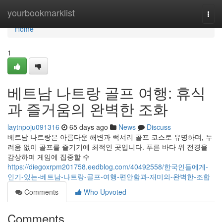
Home
yourbookmarklist
Togg
navi
Home
1
베트남 나트랑 골프 여행: 휴식
과 즐거움의 완벽한 조화
laytnpoju091316
65 days ago
News
Discuss
베트남 나트랑은 아름다운 해변과 럭셔리 골프 코스로 유명하며, 두
려움 없이 골프를 즐기기에 최적인 곳입니다. 푸른 바다 위 전경을
감상하며 게임에 집중할 수
https://diegoxrpm201758.eedblog.com/40492558/한국인들에게-
인기-있는-베트남-나트랑-골프-여행-편안함과-재미의-완벽한-조합
Comments
Who Upvoted
Comments