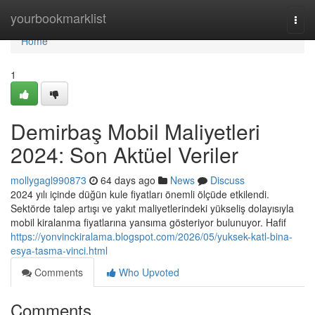
Home
yourbookmarklist
Togg
navi
Home
1
Demirbaş Mobil Maliyetleri
2024: Son Aktüel Veriler
mollygagl990873
64 days ago
News
Discuss
2024 yılı içinde düğün kule fiyatları önemli ölçüde etkilendi.
Sektörde talep artışı ve yakıt maliyetlerindeki yükseliş dolayısıyla
mobil kiralanma fiyatlarına yansıma gösteriyor bulunuyor. Hafif
https://yonvinckiralama.blogspot.com/2026/05/yuksek-katl-bina-
esya-tasma-vinci.html
Comments
Who Upvoted
Comments