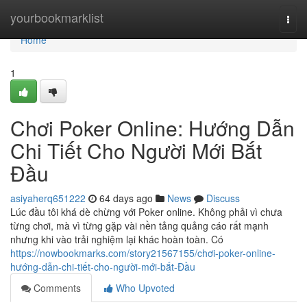
Home
yourbookmarklist
Togg
navi
Home
1
Chơi Poker Online: Hướng Dẫn
Chi Tiết Cho Người Mới Bắt
Đầu
asiyaherq651222
64 days ago
News
Discuss
Lúc đầu tôi khá dè chừng với Poker online. Không phải vì chưa
từng chơi, mà vì từng gặp vài nền tảng quảng cáo rất mạnh
nhưng khi vào trải nghiệm lại khác hoàn toàn. Có
https://nowbookmarks.com/story21567155/chơi-poker-online-
hướng-dẫn-chi-tiết-cho-người-mới-bắt-Đầu
Comments
Who Upvoted