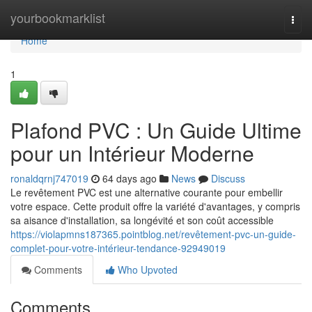
Home
yourbookmarklist
Togg
navi
Home
1
Plafond PVC : Un Guide Ultime
pour un Intérieur Moderne
ronaldqrnj747019
64 days ago
News
Discuss
Le revêtement PVC est une alternative courante pour embellir
votre espace. Cette produit offre la variété d'avantages, y compris
sa aisance d'installation, sa longévité et son coût accessible
https://violapmns187365.pointblog.net/revêtement-pvc-un-guide-
complet-pour-votre-intérieur-tendance-92949019
Comments
Who Upvoted
Comments