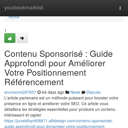
Home
yourbookmarklist
Togg
navi
Home
1
Contenu Sponsorisé : Guide
Approfondi pour Améliorer
Votre Positionnement
Référencement
arunocme287657
64 days ago
News
Discuss
L'article partenaire est un méthode puissant pour booster votre
présence en ligne et améliorer votre SEO. Ce article vous
détaillera les stratégies essentielles pour produire un contenu
intéressant et capter
https://junaidfxyr608871.alltdesign.com/contenu-sponsorisé-
guide-approfondi-pour-dynamiser-votre-positionnement-