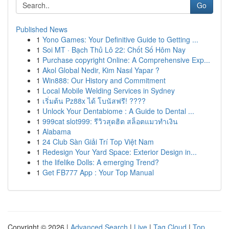
Go
Published News
1
Yono Games: Your Definitive Guide to Getting ...
1
Soi MT · Bạch Thủ Lô 22: Chốt Số Hôm Nay
1
Purchase copyright Online: A Comprehensive Exp...
1
Akol Global Nedir, Kim Nasıl Yapar ?
1
Win888: Our History and Commitment
1
Local Mobile Welding Services in Sydney
1
เริ่มต้น Pz88x ได้ โบนัสฟรี! ????
1
Unlock Your Dentabiome : A Guide to Dental ...
1
999cat slot999: รีวิวสุดฮิต สล็อตแมวทำเงิน
1
Alabama
1
24 Club Sàn Giải Trí Top Việt Nam
1
Redesign Your Yard Space: Exterior Design in...
1
the lifelike Dolls: A emerging Trend?
1
Get FB777 App : Your Top Manual
Copyright © 2026 |
Advanced Search
|
Live
|
Tag Cloud
|
Top