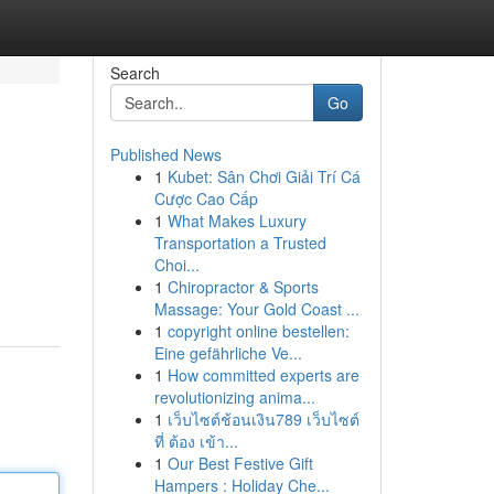
Search
Go
Published News
1
Kubet: Sân Chơi Giải Trí Cá
Cược Cao Cấp
1
What Makes Luxury
Transportation a Trusted
Choi...
1
Chiropractor & Sports
Massage: Your Gold Coast ...
1
copyright online bestellen:
Eine gefährliche Ve...
1
How committed experts are
revolutionizing anima...
1
เว็บไซต์ช้อนเงิน789 เว็บไซต์
ที่ ต้อง เข้า...
1
Our Best Festive Gift
Hampers : Holiday Che...