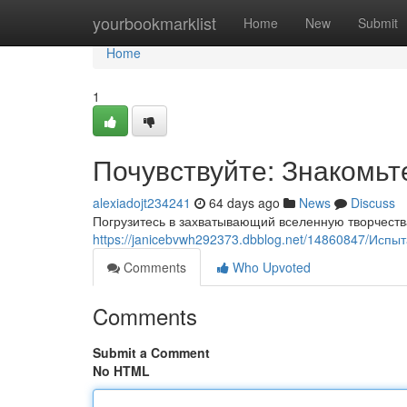
Home
yourbookmarklist
Home
New
Submit
Home
1
Почувствуйте: Знакомьт
alexiadojt234241
64 days ago
News
Discuss
Погрузитесь в захватывающий вселенную творчеств
https://janicebvwh292373.dbblog.net/14860847/Исп
Comments
Who Upvoted
Comments
Submit a Comment
No HTML