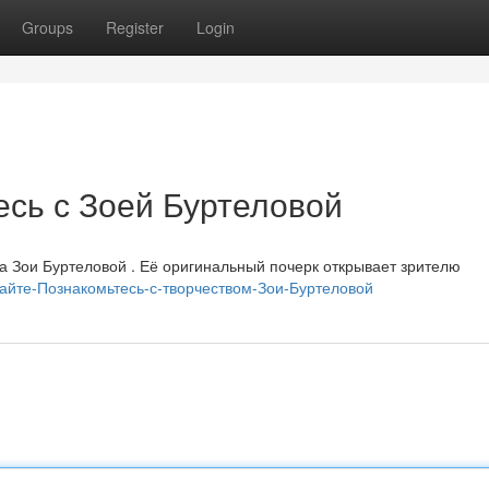
Groups
Register
Login
есь с Зоей Буртеловой
а Зои Буртеловой . Её оригинальный почерк открывает зрителю
ытайте-Познакомьтесь-с-творчеством-Зои-Буртеловой