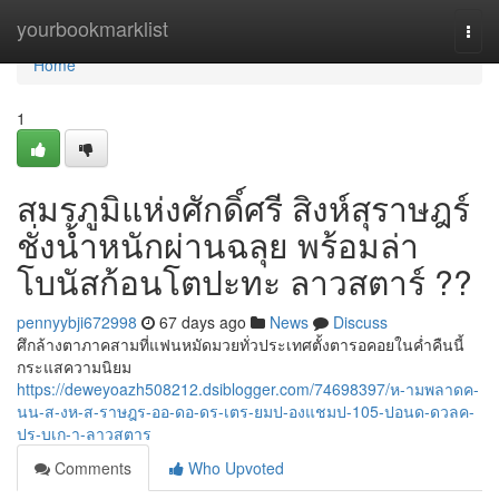
Home
yourbookmarklist
Togg
navi
Home
1
สมรภูมิแห่งศักดิ์ศรี สิงห์สุราษฎร์
ชั่งน้ำหนักผ่านฉลุย พร้อมล่า
โบนัสก้อนโตปะทะ ลาวสตาร์ ??
pennyybji672998
67 days ago
News
Discuss
ศึกล้างตาภาคสามที่แฟนหมัดมวยทั่วประเทศตั้งตารอคอยในค่ำคืนนี้
กระแสความนิยม
https://deweyoazh508212.dsiblogger.com/74698397/ห-ามพลาดค-
นน-ส-งห-ส-ราษฎร-ออ-ดอ-ดร-เตร-ยมป-องแชมป-105-ปอนด-ดวลค-
ปร-บเก-า-ลาวสตาร
Comments
Who Upvoted