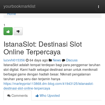
Home
yourbookmarklist
Togg
navi
Home
1
IstanaSlot: Destinasi Slot
Online Terpercaya
lucvvhi015356
64 days ago
News
Discuss
IstanaSlot adalah tempat terdepan bagi para penggemar taruhan
slot digital. Kami hadir sebagai destinasi aman untuk menikmati
berbagai game dengan hadiah besar. Nikmati pengalaman
taruhan yang seru dan terjamin hanya
https://marleypnia113868.dm-blog.com/41943125/istanaslot-
destinasi-slot-online-terpercaya
Comments
Who Upvoted