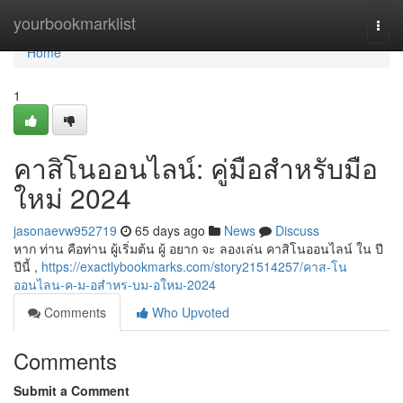
Home
yourbookmarklist
Togg
navi
Home
1
คาสิโนออนไลน์: คู่มือสำหรับมือ
ใหม่ 2024
jasonaevw952719
65 days ago
News
Discuss
หาก ท่าน คือท่าน ผู้เริ่มต้น ผู้ อยาก จะ ลองเล่น คาสิโนออนไลน์ ใน ปี
ปีนี้ ,
https://exactlybookmarks.com/story21514257/คาส-โน
ออนไลน-ค-ม-อสำหร-บม-อใหม-2024
Comments
Who Upvoted
Comments
Submit a Comment