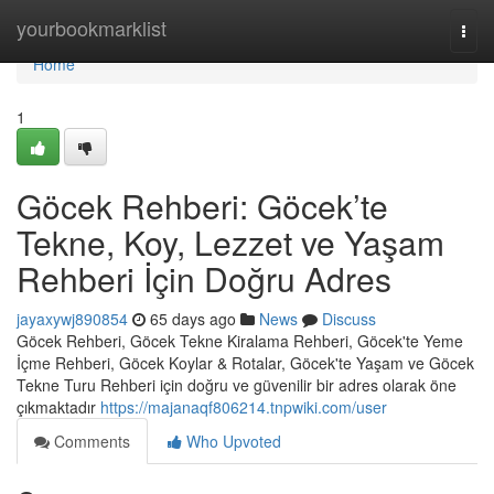
Home
yourbookmarklist
Togg
navi
Home
1
Göcek Rehberi: Göcek’te
Tekne, Koy, Lezzet ve Yaşam
Rehberi İçin Doğru Adres
jayaxywj890854
65 days ago
News
Discuss
Göcek Rehberi, Göcek Tekne Kiralama Rehberi, Göcek'te Yeme
İçme Rehberi, Göcek Koylar & Rotalar, Göcek'te Yaşam ve Göcek
Tekne Turu Rehberi için doğru ve güvenilir bir adres olarak öne
çıkmaktadır
https://majanaqf806214.tnpwiki.com/user
Comments
Who Upvoted