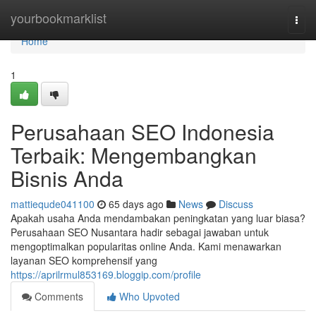
Home
yourbookmarklist
Togg
navi
Home
1
Perusahaan SEO Indonesia
Terbaik: Mengembangkan
Bisnis Anda
mattiequde041100
65 days ago
News
Discuss
Apakah usaha Anda mendambakan peningkatan yang luar biasa?
Perusahaan SEO Nusantara hadir sebagai jawaban untuk
mengoptimalkan popularitas online Anda. Kami menawarkan
layanan SEO komprehensif yang
https://aprilrmul853169.bloggip.com/profile
Comments
Who Upvoted