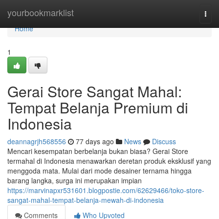
Home
yourbookmarklist
Togg
navi
Home
1
Gerai Store Sangat Mahal:
Tempat Belanja Premium di
Indonesia
deannagrjh568556
77 days ago
News
Discuss
Mencari kesempatan berbelanja bukan biasa? Gerai Store
termahal di Indonesia menawarkan deretan produk eksklusif yang
menggoda mata. Mulai dari mode desainer ternama hingga
barang langka, surga ini merupakan impian
https://marvinapxr531601.blogpostie.com/62629466/toko-store-
sangat-mahal-tempat-belanja-mewah-di-indonesia
Comments
Who Upvoted