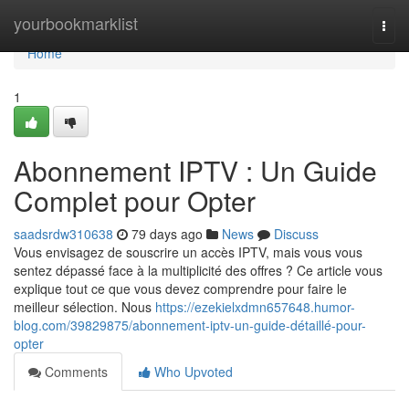
Home
yourbookmarklist
Togg
navi
Home
1
Abonnement IPTV : Un Guide
Complet pour Opter
saadsrdw310638
79 days ago
News
Discuss
Vous envisagez de souscrire un accès IPTV, mais vous vous
sentez dépassé face à la multiplicité des offres ? Ce article vous
explique tout ce que vous devez comprendre pour faire le
meilleur sélection. Nous
https://ezekielxdmn657648.humor-
blog.com/39829875/abonnement-iptv-un-guide-détaillé-pour-
opter
Comments
Who Upvoted