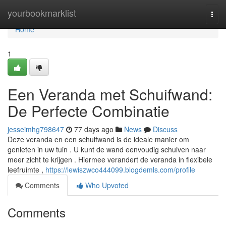
Home
yourbookmarklist
Togg
navi
Home
1
Een Veranda met Schuifwand:
De Perfecte Combinatie
jesseimhg798647
77 days ago
News
Discuss
Deze veranda en een schuifwand is de ideale manier om
genieten in uw tuin . U kunt de wand eenvoudig schuiven naar
meer zicht te krijgen . Hiermee verandert de veranda in flexibele
leefruimte ,
https://lewiszwco444099.blogdemls.com/profile
Comments
Who Upvoted
Comments