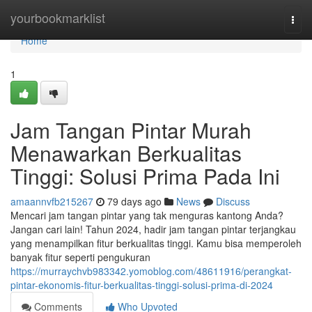
Home
yourbookmarklist
Togg
navi
Home
1
Jam Tangan Pintar Murah
Menawarkan Berkualitas
Tinggi: Solusi Prima Pada Ini
amaannvfb215267
79 days ago
News
Discuss
Mencari jam tangan pintar yang tak menguras kantong Anda?
Jangan cari lain! Tahun 2024, hadir jam tangan pintar terjangkau
yang menampilkan fitur berkualitas tinggi. Kamu bisa memperoleh
banyak fitur seperti pengukuran
https://murraychvb983342.yomoblog.com/48611916/perangkat-
pintar-ekonomis-fitur-berkualitas-tinggi-solusi-prima-di-2024
Comments
Who Upvoted