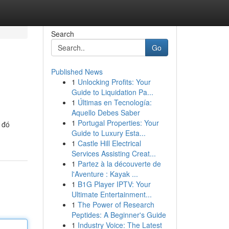
Search
Go
Published News
1
Unlocking Profits: Your
Guide to Liquidation Pa...
1
Últimas en Tecnología:
Aquello Debes Saber
1
Portugal Properties: Your
 đó
Guide to Luxury Esta...
1
Castle Hill Electrical
Services Assisting Creat...
1
Partez à la découverte de
l'Aventure : Kayak ...
1
B1G Player IPTV: Your
Ultimate Entertainment...
1
The Power of Research
Peptides: A Beginner's Guide
1
Industry Voice: The Latest