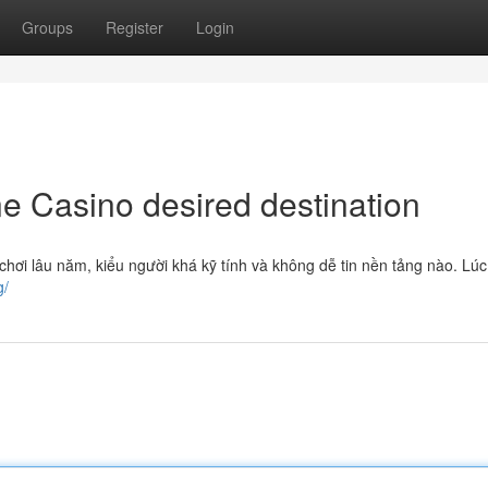
Groups
Register
Login
ne Casino desired destination
hơi lâu năm, kiểu người khá kỹ tính và không dễ tin nền tảng nào. Lúc
g/