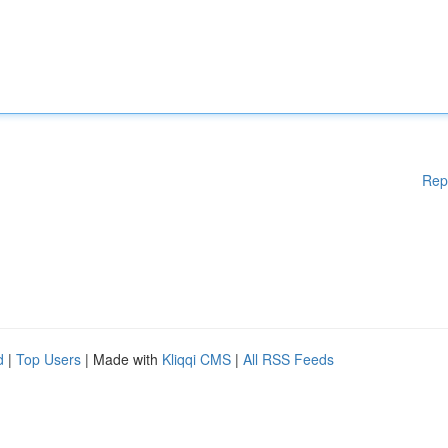
Rep
d
|
Top Users
| Made with
Kliqqi CMS
|
All RSS Feeds