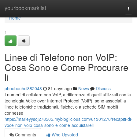
Home
yourbookmarklist
Togg
navi
Home
1
Linee di Telefono non VoIP:
Cosa Sono e Come Procurare
li
phoebeuhcl882048
81 days ago
News
Discuss
I numeri di cellulare non VoIP, a differenza di quelli utilizzati con la
tecnologia Voice over Internet Protocol (VoIP), sono associati a
linee telefoniche tradizionali, fisiche, o a schede SIM mobili
connesse
https://marleyysoj278505.mybloglicious.com/61301270/recapiti-di-
voce-non-voip-cosa-sono-e-come-acquistareli
Comments
Who Upvoted