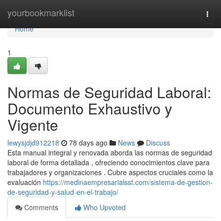
Home
yourbookmarklist
Togg
navi
Home
1
Normas de Seguridad Laboral:
Documento Exhaustivo y
Vigente
lewysjdjd912218
78 days ago
News
Discuss
Esta manual integral y renovada aborda las normas de seguridad
laboral de forma detallada , ofreciendo conocimientos clave para
trabajadores y organizaciones . Cubre aspectos cruciales como la
evaluación
https://medinaempresarialsst.com/sistema-de-gestion-
de-seguridad-y-salud-en-el-trabajo/
Comments
Who Upvoted