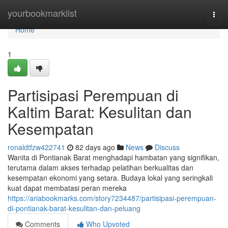
Home
yourbookmarklist
Togg
navi
Home
1
Partisipasi Perempuan di
Kaltim Barat: Kesulitan dan
Kesempatan
ronaldtfzw422741
82 days ago
News
Discuss
Wanita di Pontianak Barat menghadapi hambatan yang signifikan,
terutama dalam akses terhadap pelatihan berkualitas dan
kesempatan ekonomi yang setara. Budaya lokal yang seringkali
kuat dapat membatasi peran mereka
https://ariabookmarks.com/story7234487/partisipasi-perempuan-
di-pontianak-barat-kesulitan-dan-peluang
Comments
Who Upvoted