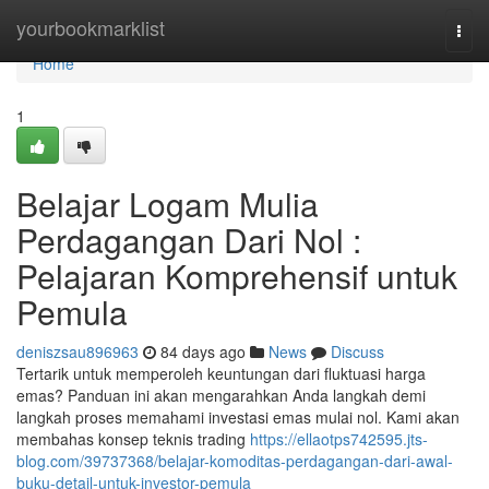
Home
yourbookmarklist
Togg
navi
Home
1
Belajar Logam Mulia
Perdagangan Dari Nol :
Pelajaran Komprehensif untuk
Pemula
deniszsau896963
84 days ago
News
Discuss
Tertarik untuk memperoleh keuntungan dari fluktuasi harga
emas? Panduan ini akan mengarahkan Anda langkah demi
langkah proses memahami investasi emas mulai nol. Kami akan
membahas konsep teknis trading
https://ellaotps742595.jts-
blog.com/39737368/belajar-komoditas-perdagangan-dari-awal-
buku-detail-untuk-investor-pemula