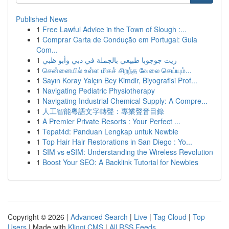
Published News
1
Free Lawful Advice in the Town of Slough :...
1
Comprar Carta de Condução em Portugal: Guia
Com...
1
زيت جوجوبا طبيعي بالجملة في دبي وأبو ظبي
1
சென்னையில் உள்ள மிகச் சிறந்த வேலை செய்யும்...
1
Sayın Koray Yalçın Bey Kimdir, Biyografisi Prof...
1
Navigating Pediatric Physiotherapy
1
Navigating Industrial Chemical Supply: A Compre...
1
人工智能粵語文字轉聲：專業聲音目錄
1
A Premier Private Resorts : Your Perfect ...
1
Tepat4d: Panduan Lengkap untuk Newbie
1
Top Hair Hair Restorations in San Diego : Yo...
1
SIM vs eSIM: Understanding the Wireless Revolution
1
Boost Your SEO: A Backlink Tutorial for Newbies
Copyright © 2026 |
Advanced Search
|
Live
|
Tag Cloud
|
Top
Users
| Made with
Kliqqi CMS
|
All RSS Feeds