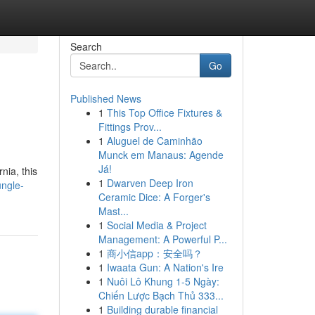
Search
Go
Published News
1
This Top Office Fixtures &
Fittings Prov...
1
Aluguel de Caminhão
Munck em Manaus: Agende
Já!
nia, this
1
Dwarven Deep Iron
ngle-
Ceramic Dice: A Forger's
Mast...
1
Social Media & Project
Management: A Powerful P...
1
商小信app：安全吗？
1
Iwaata Gun: A Nation's Ire
1
Nuôi Lô Khung 1-5 Ngày:
Chiến Lược Bạch Thủ 333...
1
Building durable financial