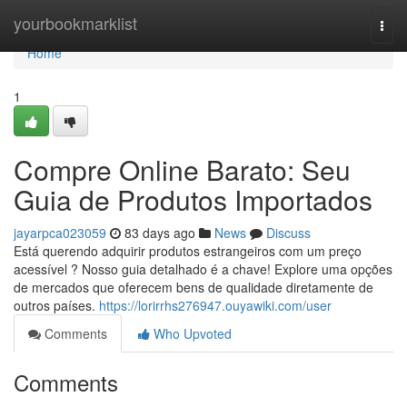
Home
yourbookmarklist
Togg
navi
Home
1
Compre Online Barato: Seu
Guia de Produtos Importados
jayarpca023059
83 days ago
News
Discuss
Está querendo adquirir produtos estrangeiros com um preço
acessível ? Nosso guia detalhado é a chave! Explore uma opções
de mercados que oferecem bens de qualidade diretamente de
outros países.
https://lorirrhs276947.ouyawiki.com/user
Comments
Who Upvoted
Comments