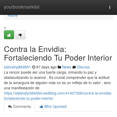
Home
yourbookmarklist
Togg
navi
Home
1
Contra la Envidia:
Fortaleciendo Tu Poder Interior
elainelryj869951
87 days ago
News
Discuss
La rencor puede ser una fuerte carga, minando tu paz y
obstaculizando tu avance . Es crucial comprender que la actitud
de la amargura de alguien más no es un reflejo de tu valor , sino
una manifestación de
https://elijahqfyi366584.eedblog.com/41437308/contra-la-envidia-
fortaleciendo-tu-poder-interior
Comments
Who Upvoted