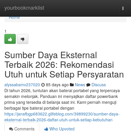
Home
yourbookmarklist
Togg
navi
Home
1
Sumber Daya Eksternal
Terbaik 2026: Rekomendasi
Utuh untuk Setiap Persyaratan
alyssabsmv237020
85 days ago
News
Discuss
Di tahun 2026, tuntutan akan baterai portabel yang terpercaya
semakin melonjak. Panduan ini menyajikan daftar powerbank
prima yang tersedia di belanja saat ini. Kami pernah menguji
berbagai tipe baterai portabel dengan
https://janafbgp683622.glifeblog.com/39899230/sumber-daya-
eksternal-terbaik-2026-daftar-utuh-untuk-setiap-kebutuhan
Comments
Who Upvoted