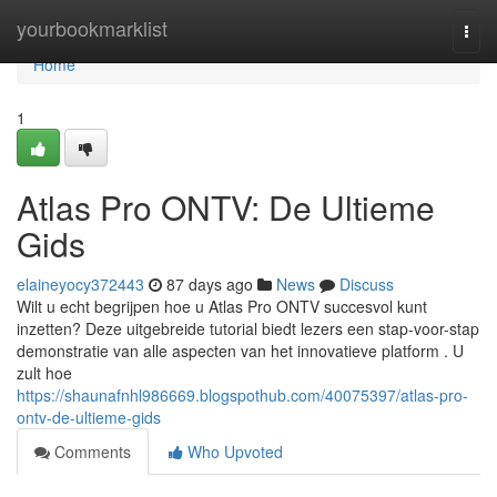
Home
yourbookmarklist
Togg
navi
Home
1
Atlas Pro ONTV: De Ultieme
Gids
elaineyocy372443
87 days ago
News
Discuss
Wilt u echt begrijpen hoe u Atlas Pro ONTV succesvol kunt
inzetten? Deze uitgebreide tutorial biedt lezers een stap-voor-stap
demonstratie van alle aspecten van het innovatieve platform . U
zult hoe
https://shaunafnhl986669.blogspothub.com/40075397/atlas-pro-
ontv-de-ultieme-gids
Comments
Who Upvoted