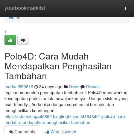
Home
yourbookmarklist
Togg
navi
Home
1
Polo4D: Cara Mudah
Mendapatkan Penghasilan
Tambahan
rsadunf559816
84 days ago
News
Discuss
Ingin memperoleh pendapatan tambahan ? Polo4D menawarkan
kesempatan praktis untuk mewujudkannya . Dengan sistem yang
user-friendly , Anda bisa dengan cepat mulai bermain dan
menghasilkan keuntungan .
https://adamzoag440852.blogitright.com/41643401/polo4d-cara-
mudah-mendapatkan-penghasilan-tambahan
Comments
Who Upvoted