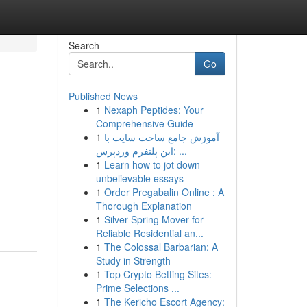
Search
Go
Published News
1
Nexaph Peptides: Your
Comprehensive Guide
1
آموزش جامع ساخت سایت با
این پلتفرم وردپرس: ...
1
Learn how to jot down
unbelievable essays
1
Order Pregabalin Online : A
Thorough Explanation
1
Silver Spring Mover for
Reliable Residential an...
1
The Colossal Barbarian: A
Study in Strength
1
Top Crypto Betting Sites:
Prime Selections ...
1
The Kericho Escort Agency: