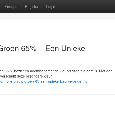
Groups
Register
Login
/Groen 65% – Een Unieke
en 65%" bezit een adembenemende kleurvariatie die echt is. Met een
 verschuift deze bijzondere kleur
on-folie-blauw-groen-65-een-unieke-kleurverandering