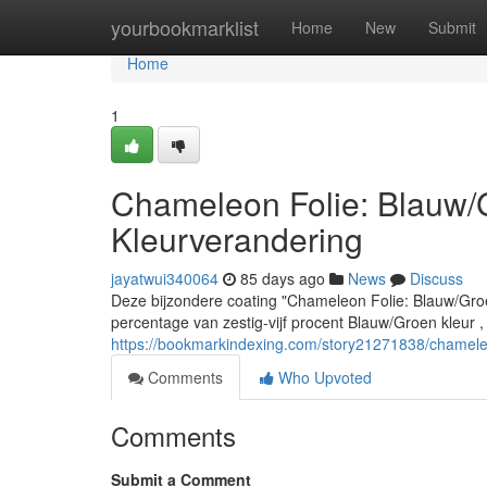
Home
yourbookmarklist
Home
New
Submit
Home
1
Chameleon Folie: Blauw
Kleurverandering
jayatwui340064
85 days ago
News
Discuss
Deze bijzondere coating "Chameleon Folie: Blauw/Gro
percentage van zestig-vijf procent Blauw/Groen kleur ,
https://bookmarkindexing.com/story21271838/chamele
Comments
Who Upvoted
Comments
Submit a Comment