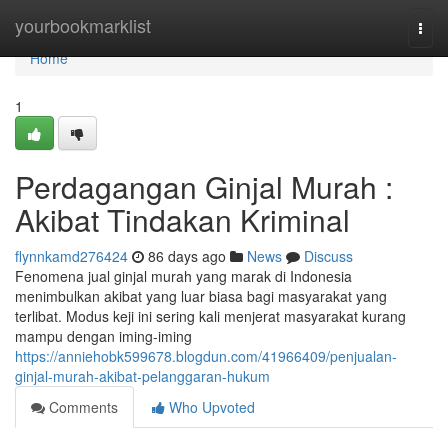
Home
yourbookmarklist
Togg
navi
Home
1
Perdagangan Ginjal Murah :
Akibat Tindakan Kriminal
flynnkamd276424
86 days ago
News
Discuss
Fenomena jual ginjal murah yang marak di Indonesia
menimbulkan akibat yang luar biasa bagi masyarakat yang
terlibat. Modus keji ini sering kali menjerat masyarakat kurang
mampu dengan iming-iming
https://anniehobk599678.blogdun.com/41966409/penjualan-
ginjal-murah-akibat-pelanggaran-hukum
Comments
Who Upvoted