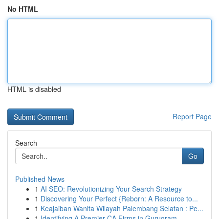
No HTML
HTML is disabled
Report Page
Search
Go
Published News
1
AI SEO: Revolutionizing Your Search Strategy
1
Discovering Your Perfect {Reborn: A Resource to...
1
Keajaiban Wanita Wilayah Palembang Selatan : Pe...
1
Identifying A Premier CA Firms in Gurugram