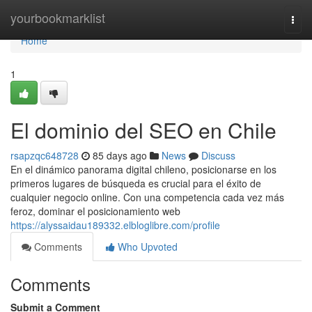
Home
yourbookmarklist
Togg
navi
Home
1
El dominio del SEO en Chile
rsapzqc648728
85 days ago
News
Discuss
En el dinámico panorama digital chileno, posicionarse en los
primeros lugares de búsqueda es crucial para el éxito de
cualquier negocio online. Con una competencia cada vez más
feroz, dominar el posicionamiento web
https://alyssaidau189332.elbloglibre.com/profile
Comments
Who Upvoted
Comments
Submit a Comment