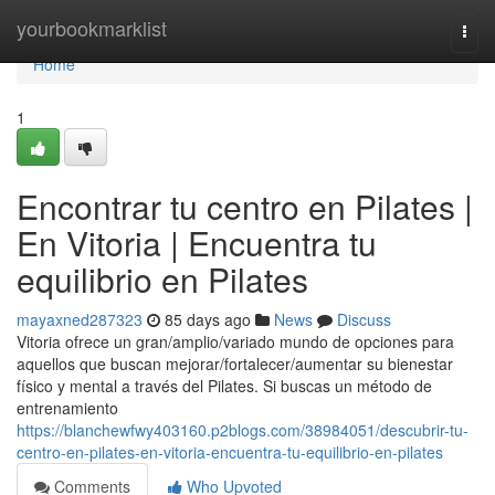
Home
yourbookmarklist
Togg
navi
Home
1
Encontrar tu centro en Pilates |
En Vitoria | Encuentra tu
equilibrio en Pilates
mayaxned287323
85 days ago
News
Discuss
Vitoria ofrece un gran/amplio/variado mundo de opciones para
aquellos que buscan mejorar/fortalecer/aumentar su bienestar
físico y mental a través del Pilates. Si buscas un método de
entrenamiento
https://blanchewfwy403160.p2blogs.com/38984051/descubrir-tu-
centro-en-pilates-en-vitoria-encuentra-tu-equilibrio-en-pilates
Comments
Who Upvoted