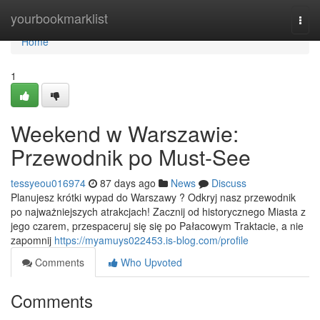
Home
yourbookmarklist
Togg
navi
Home
1
Weekend w Warszawie:
Przewodnik po Must-See
tessyeou016974
87 days ago
News
Discuss
Planujesz krótki wypad do Warszawy ? Odkryj nasz przewodnik
po najważniejszych atrakcjach! Zacznij od historycznego Miasta z
jego czarem, przespaceruj się się po Pałacowym Traktacie, a nie
zapomnij
https://myamuys022453.is-blog.com/profile
Comments
Who Upvoted
Comments