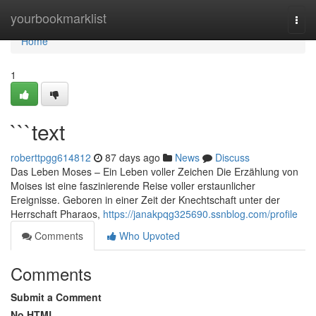
Home
yourbookmarklist
Togg
navi
Home
1
```text
roberttpgg614812
87 days ago
News
Discuss
Das Leben Moses – Ein Leben voller Zeichen Die Erzählung von
Moises ist eine faszinierende Reise voller erstaunlicher
Ereignisse. Geboren in einer Zeit der Knechtschaft unter der
Herrschaft Pharaos,
https://janakpqg325690.ssnblog.com/profile
Comments
Who Upvoted
Comments
Submit a Comment
No HTML