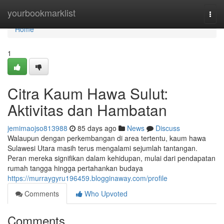
Home
yourbookmarklist
Togg
navi
Home
1
Citra Kaum Hawa Sulut:
Aktivitas dan Hambatan
jemimaojso813988
85 days ago
News
Discuss
Walaupun dengan perkembangan di area tertentu, kaum hawa
Sulawesi Utara masih terus mengalami sejumlah tantangan.
Peran mereka signifikan dalam kehidupan, mulai dari pendapatan
rumah tangga hingga pertahankan budaya
https://murraygyru196459.blogginaway.com/profile
Comments
Who Upvoted
Comments