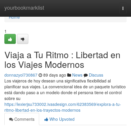
Home
yourbookmarklist
Togg
navi
Home
1
Viaja a Tu Ritmo : Libertad en
los Viajes Modernos
donnazyol730867
89 days ago
News
Discuss
Los viajeros de hoy desean una significativa flexibilidad al
planificar sus viajes. La convencional idea de un paquete turístico
está dando paso a un modelo donde el persona tiene el control
sobre su
https://lexierjsu733002.ivasdesign.com/62383569/explora-a-tu-
ritmo-libertad-en-los-trayectos-modernos
Comments
Who Upvoted