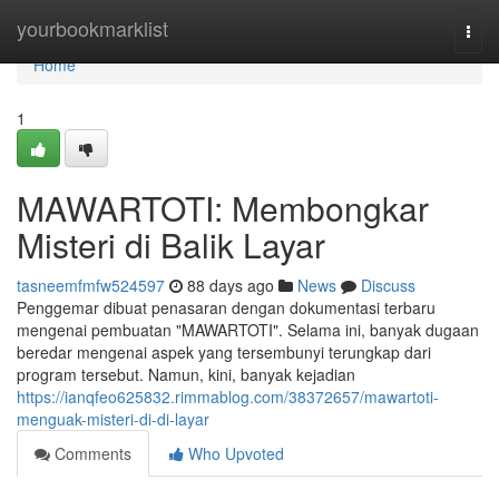
Home
yourbookmarklist
Togg
navi
Home
1
MAWARTOTI: Membongkar
Misteri di Balik Layar
tasneemfmfw524597
88 days ago
News
Discuss
Penggemar dibuat penasaran dengan dokumentasi terbaru
mengenai pembuatan "MAWARTOTI". Selama ini, banyak dugaan
beredar mengenai aspek yang tersembunyi terungkap dari
program tersebut. Namun, kini, banyak kejadian
https://ianqfeo625832.rimmablog.com/38372657/mawartoti-
menguak-misteri-di-di-layar
Comments
Who Upvoted