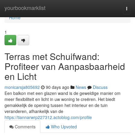
Home
yourbookmarklist
Togg
navi
Home
1
Terras met Schuifwand:
Profiteer van Aanpasbaarheid
en Licht
monicarsja805692
90 days ago
News
Discuss
Een balkon met een glazen wand is de geweldige manier om
meer flexibiliteit en licht in uw woning te creëren. Het biedt
gemakkelijk de opening tussen het interieur en de tuin
veranderen, afhankelijk van de
https://tiannarwrp227312.actoblog.com/profile
Comments
Who Upvoted