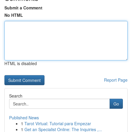
Submit a Comment
No HTML
HTML is disabled
Report Page
Search
Go
Published News
1
Tarot Virtual: Tutorial para Empezar
1
Get an Specialist Online: The Inquiries ,...