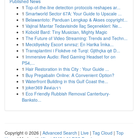
Published News
1
Top-of-the-line detection protocols reshapes ar...
1
Smartworld Sector 67A: Your Guide to Upscale ...
1
Belawantoto: Panduan Lengkap & Akses copyright...
1
Vajinal Mantar Tedavisinde İlaç Seçenekleri: Ne...
1
Kobold Bard: Tiny Musician, Mighty Magic
1
The Future of Video Streaming: Trends and Techn...
1
Mecidiyeköy Escort sınırsız: En Harika İmka...
1
Transplantimi i Flokëve në Turqi: Gjithçka që D...
1
Immersive Audio: Red Gaming Headset for on
PS4,...
1
Hair Restoration in this City : Your Guide ...
1
Buy Pregabalin Online: A Convenient Option?
1
Waterfront Building in this Gulf Coast the...
1
joker369 ติดต่อเรา
1
Eco Friendly Rubbish Removal Canterbury-
Banksto...
Copyright © 2026 |
Advanced Search
|
Live
|
Tag Cloud
|
Top