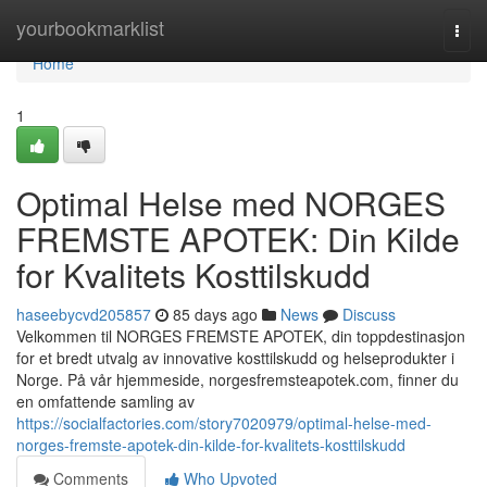
Home
yourbookmarklist
Togg
navi
Home
1
Optimal Helse med NORGES
FREMSTE APOTEK: Din Kilde
for Kvalitets Kosttilskudd
haseebycvd205857
85 days ago
News
Discuss
Velkommen til NORGES FREMSTE APOTEK, din toppdestinasjon
for et bredt utvalg av innovative kosttilskudd og helseprodukter i
Norge. På vår hjemmeside, norgesfremsteapotek.com, finner du
en omfattende samling av
https://socialfactories.com/story7020979/optimal-helse-med-
norges-fremste-apotek-din-kilde-for-kvalitets-kosttilskudd
Comments
Who Upvoted