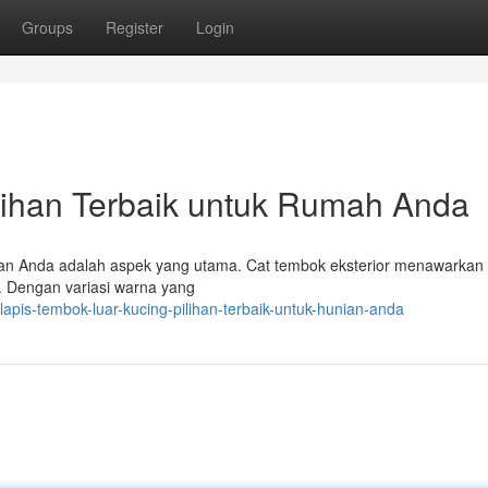
Groups
Register
Login
ilihan Terbaik untuk Rumah Anda
unan Anda adalah aspek yang utama. Cat tembok eksterior menawarkan
 . Dengan variasi warna yang
pis-tembok-luar-kucing-pilihan-terbaik-untuk-hunian-anda