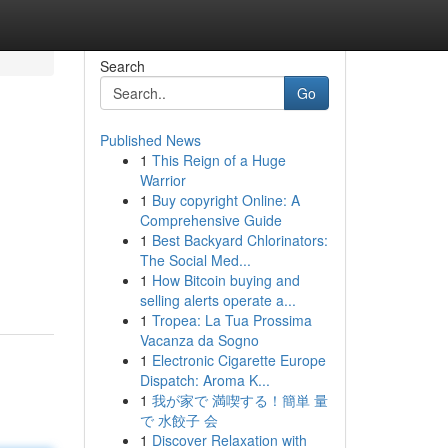
Search
Go
Published News
1
This Reign of a Huge
Warrior
1
Buy copyright Online: A
Comprehensive Guide
1
Best Backyard Chlorinators:
The Social Med...
1
How Bitcoin buying and
selling alerts operate a...
1
Tropea: La Tua Prossima
Vacanza da Sogno
1
Electronic Cigarette Europe
Dispatch: Aroma K...
1
我が家で 満喫する！簡単 量
で 水餃子 会
1
Discover Relaxation with