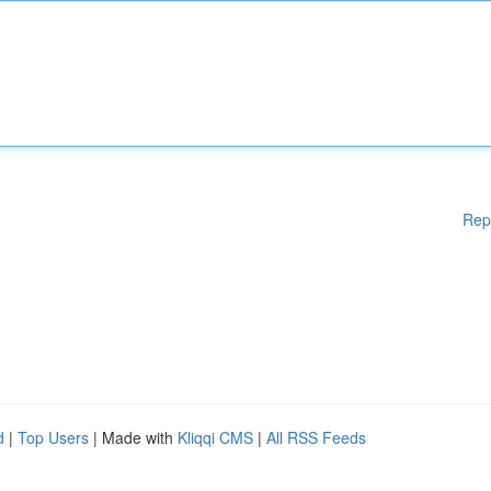
Rep
d
|
Top Users
| Made with
Kliqqi CMS
|
All RSS Feeds