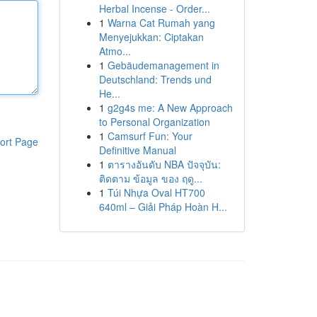
Herbal Incense - Order...
1
Warna Cat Rumah yang
Menyejukkan: Ciptakan
Atmo...
1
Gebäudemanagement in
Deutschland: Trends und
He...
1
g2g4s me: A New Approach
to Personal Organization
1
Camsurf Fun: Your
ort Page
Definitive Manual
1
ตารางอันดับ NBA ปัจจุบัน:
ติดตาม ข้อมูล ของ ฤดู...
1
Túi Nhựa Oval HT700
640ml – Giải Pháp Hoàn H...