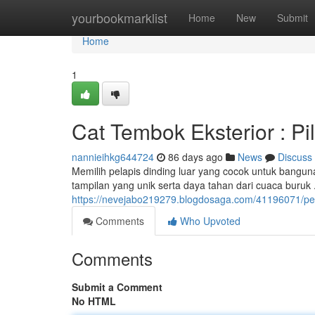
Home
yourbookmarklist
Home
New
Submit
Home
1
Cat Tembok Eksterior : P
nannieihkg644724
86 days ago
News
Discuss
Memilih pelapis dinding luar yang cocok untuk bang
tampilan yang unik serta daya tahan dari cuaca buruk
https://nevejabo219279.blogdosaga.com/41196071/pela
Comments
Who Upvoted
Comments
Submit a Comment
No HTML