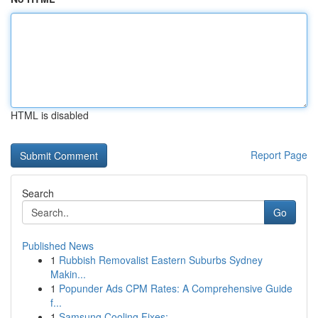
HTML is disabled
Report Page
Search
Go
Published News
1
Rubbish Removalist Eastern Suburbs Sydney
Makin...
1
Popunder Ads CPM Rates: A Comprehensive Guide
f...
1
Samsung Cooling Fixes: