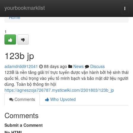
Home
yourbookmarklist
Togg
navi
Home
1
123b jp
adamdrdd912041
88 days ago
News
Discuss
123B là nền tảng giải trí trực tuyến được vận hành bởi hệ sinh thái
quốc tế, chú trọng vào yếu tố minh bạch và bảo mật dữ liệu người
dùng. Toàn bộ thông tin hội
https://agneszoja726787.mysticwiki.com/2301803/123b_jp
Comments
Who Upvoted
Comments
Submit a Comment
No HTML