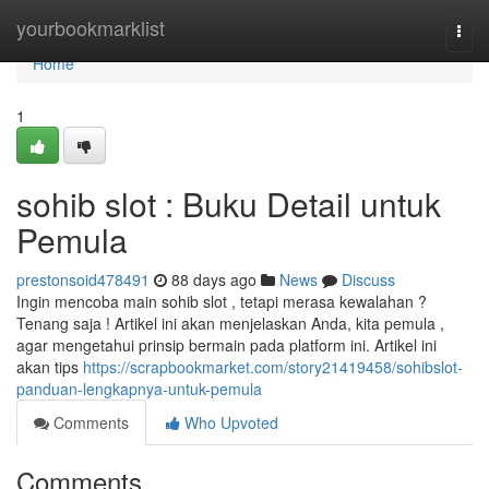
Home
yourbookmarklist
Togg
navi
Home
1
sohib slot : Buku Detail untuk
Pemula
prestonsoid478491
88 days ago
News
Discuss
Ingin mencoba main sohib slot , tetapi merasa kewalahan ?
Tenang saja ! Artikel ini akan menjelaskan Anda, kita pemula ,
agar mengetahui prinsip bermain pada platform ini. Artikel ini
akan tips
https://scrapbookmarket.com/story21419458/sohibslot-
panduan-lengkapnya-untuk-pemula
Comments
Who Upvoted
Comments