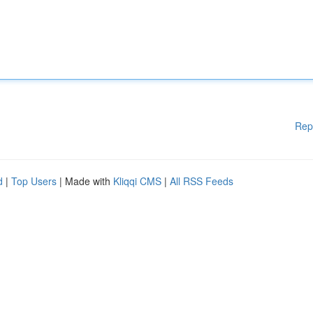
Rep
d
|
Top Users
| Made with
Kliqqi CMS
|
All RSS Feeds