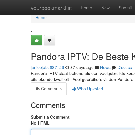
Home
yourbookmarklist
Home
New
Submit
Home
1
Pandora IPTV: De Beste 
janicejubz687129
87 days ago
News
Discuss
Pandora IPTV staat bekend als een veelgebruikte keuze 
uitstekende kwaliteit . Veel gebruikers vinden Pandor
Comments
Who Upvoted
Comments
Submit a Comment
No HTML