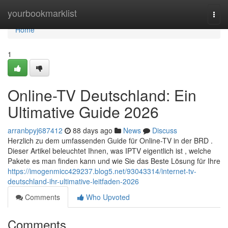
Home
yourbookmarklist
Togg
navi
Home
1
Online-TV Deutschland: Ein
Ultimative Guide 2026
arranbpyj687412
88 days ago
News
Discuss
Herzlich zu dem umfassenden Guide für Online-TV in der BRD .
Dieser Artikel beleuchtet Ihnen, was IPTV eigentlich ist , welche
Pakete es man finden kann und wie Sie das Beste Lösung für Ihre
https://imogenmicc429237.blog5.net/93043314/internet-tv-
deutschland-ihr-ultimative-leitfaden-2026
Comments
Who Upvoted
Comments