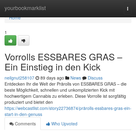
Home
yourbookmarklist
Togg
navi
Home
1
Vorrolls ESSBARES GRAS –
Ein Einstieg in den Kick
neilgnut258107
89 days ago
News
Discuss
Entdecken Ihr die Welt der Prärolls von ESSBARES GRAS – die
beste Möglichkeit, schnellen und unkomplizierten Kick mit
hochwertigem Cannabis zu erleben. Diese Vorrolle ist sorgfältig
produziert und bietet den
https://webcastlist.com/story22736874/prärolls-essbares-gras-ein-
start-in-den-genuss
Comments
Who Upvoted