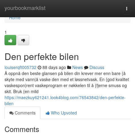
Home
yourbookmarklist
Togg
navi
Home
1
Den perfekte bilen
louiserqft005732
88 days ago
News
Discuss
Å oppnå den beste glansen på bilen din krever mer enn bare {å
skyte med vann|å vaske den med et løssnetvask. En {god kvalitet
vaskespon|rent vaskeprogram er nøkkelen til å {fjerne smuss og
skit. Bruk {en mild
https://maezkuy621241.look4blog.com/76543842/den-perfekte-
bilen
Comments
Who Upvoted
Comments