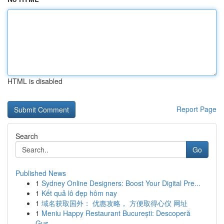
HTML is disabled
Report Page
Search
Go
Published News
1
Sydney Online Designers: Boost Your Digital Pre...
1
Kết quả lô đẹp hôm nay
1
域名获取国外： 优惠攻略， 方便取得心仪 网址
1
Meniu Happy Restaurant București: Descoperă
Gus...