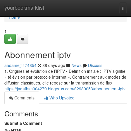
Home
yourbookmarklist
Togg
navi
Home
1
Abonnement iptv
aadamejjf474854
88 days ago
News
Discuss
1. Origines et évolution de l’IPTV • Définition initiale : IPTV signifie
« télévision par protocole Internet ». Contrairement aux modes de
diffusion classiques, elle repose sur la transmission de flux
https://jadafhsh004279.blogerus.com/62980653/abonnement-iptv
Comments
Who Upvoted
Comments
Submit a Comment
No HTML