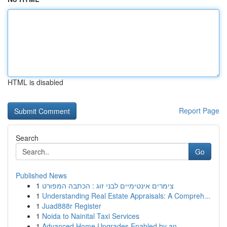
HTML is disabled
Report Page
Search
Go
Published News
1
צימרים אינטימיים לבני זוג : הכתבה המפורט
1
Understanding Real Estate Appraisals: A Compreh...
1
Juad888r Register
1
Noida to Nainital Taxi Services
1
Advanced Home Upgrades Enabled by an