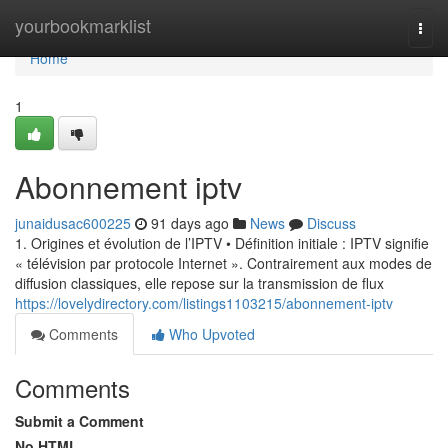
Home
yourbookmarklist
Togg
navi
Home
1
Abonnement iptv
junaidusac600225
91 days ago
News
Discuss
1. Origines et évolution de l’IPTV • Définition initiale : IPTV signifie
« télévision par protocole Internet ». Contrairement aux modes de
diffusion classiques, elle repose sur la transmission de flux
https://lovelydirectory.com/listings1103215/abonnement-iptv
Comments
Who Upvoted
Comments
Submit a Comment
No HTML