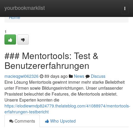
Home
yourbookmarklist
Togg
navi
Home
1
### Mentortools: Test &
Benutzererfahrungen
macieqgwi062326
89 days ago
News
Discuss
Eine Lösung Mentortools gewinnt immer mehr starke Beliebtheit
unter Firmen sowie Bildungseinrichtungen. Unser umfassender
Praxistest beleuchtet die Features, die Mentortools anbietet.
Unsere Experten konnten die
https://elodiewmdp824779.thelateblog.com/41088974/mentortools-
erfahrungen-testbericht
Comments
Who Upvoted